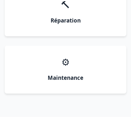
🔨
Réparation
⚙️
Maintenance