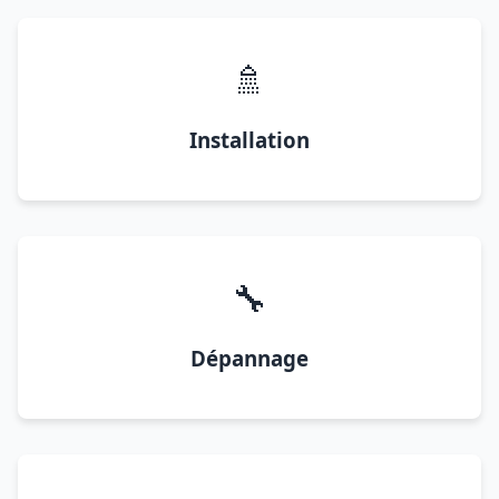
🚿
Installation
🔧
Dépannage