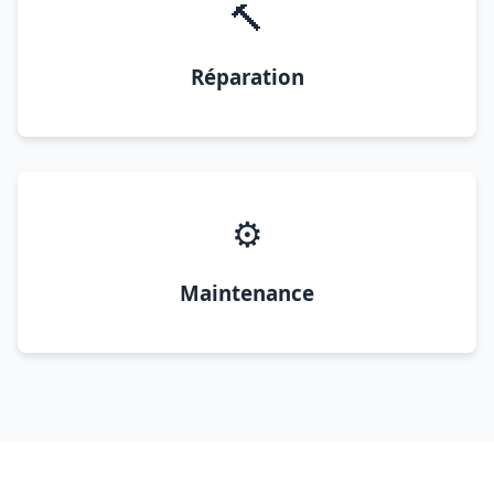
🔨
Réparation
⚙️
Maintenance