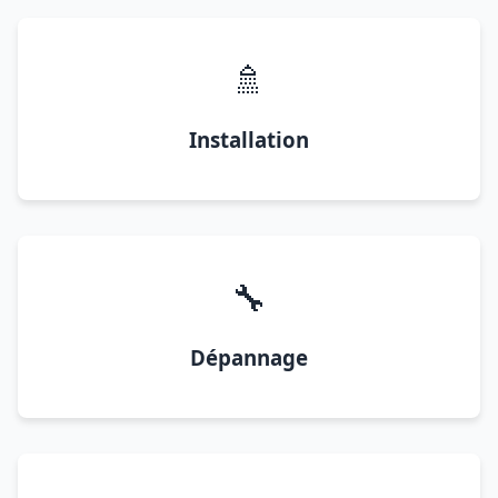
🚿
Installation
🔧
Dépannage