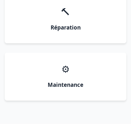
🔨
Réparation
⚙️
Maintenance