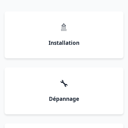
🚿
Installation
🔧
Dépannage