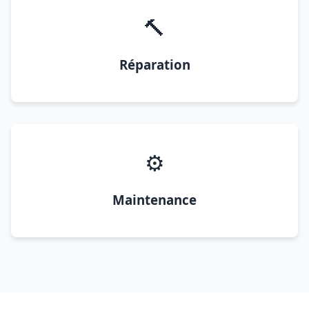
🔨
Réparation
⚙️
Maintenance