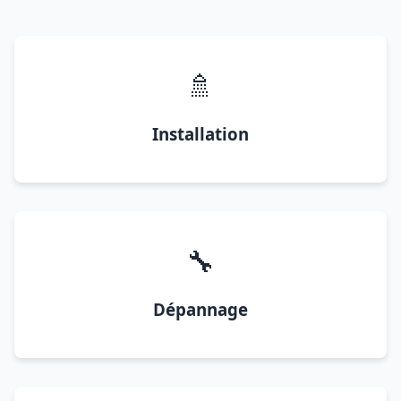
🚿
Installation
🔧
Dépannage