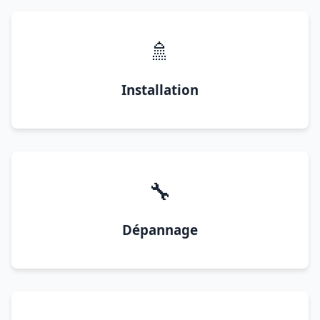
🚿
Installation
🔧
Dépannage