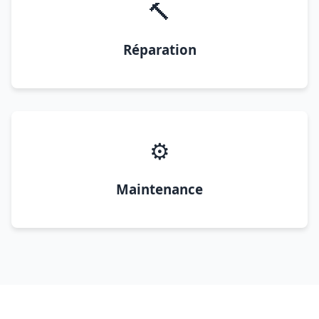
🔨
Réparation
⚙️
Maintenance