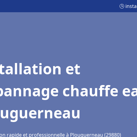
🕒 inst
tallation et
pannage chauffe e
ouguerneau
ion rapide et professionnelle à Plouguerneau (29880)