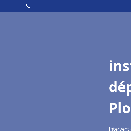
📞
ins
dé
Pl
Intervent