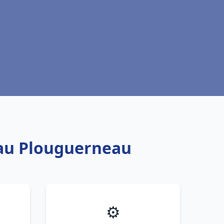
eau Plouguerneau
⚙️