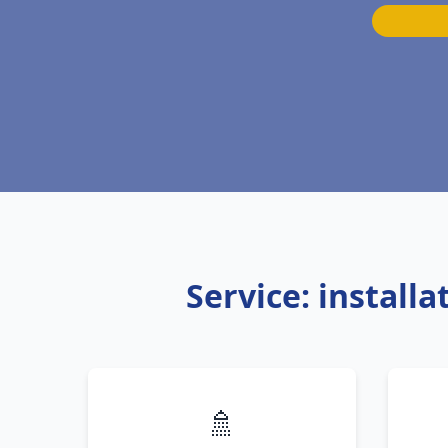
Service: instal
🚿