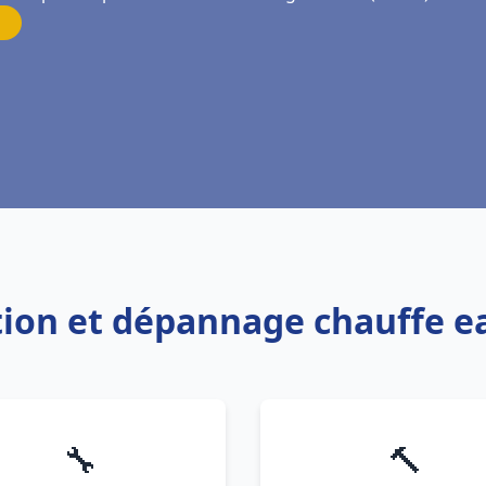
lation et dépannage chauffe 
🔧
🔨