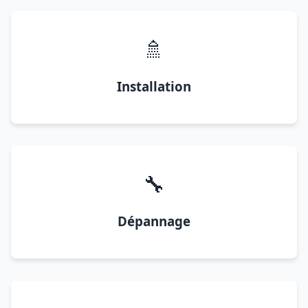
🚿
Installation
🔧
Dépannage