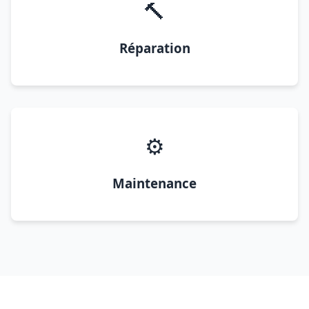
🔨
Réparation
⚙️
Maintenance