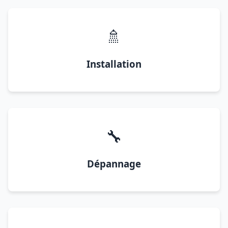
🚿
Installation
🔧
Dépannage