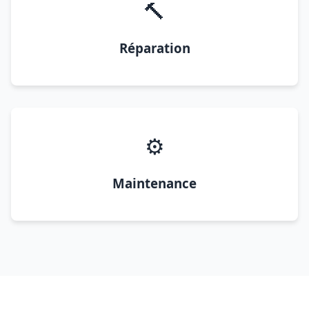
🔨
Réparation
⚙️
Maintenance