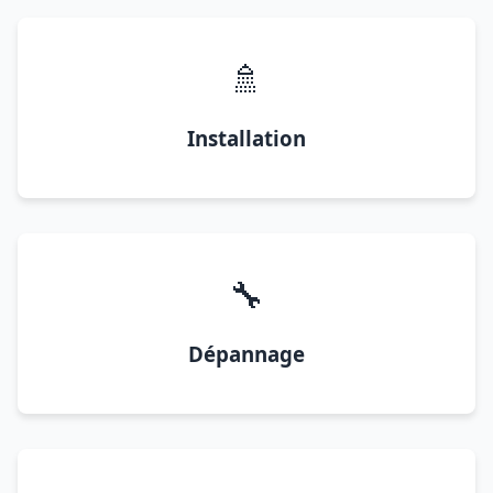
🚿
Installation
🔧
Dépannage