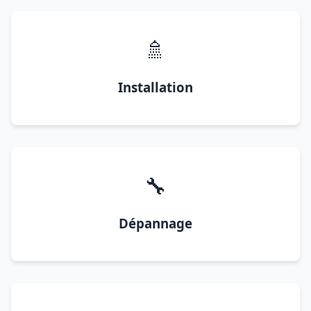
🚿
Installation
🔧
Dépannage