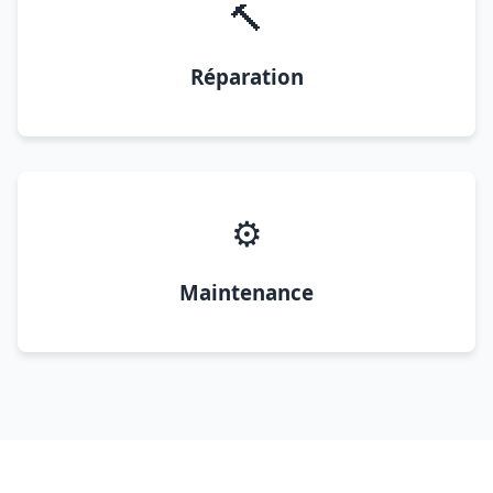
🔨
Réparation
⚙️
Maintenance