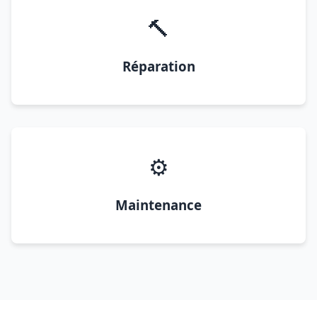
🔨
Réparation
⚙️
Maintenance