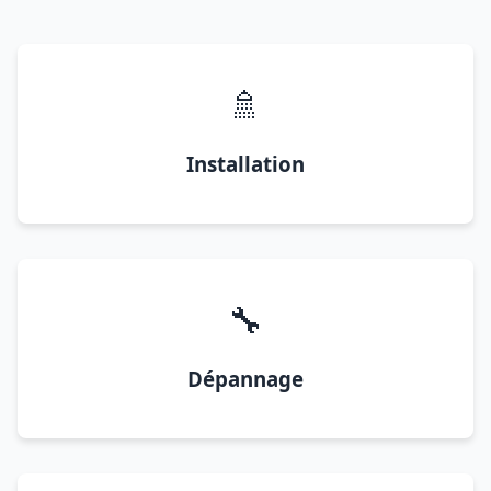
🚿
Installation
🔧
Dépannage