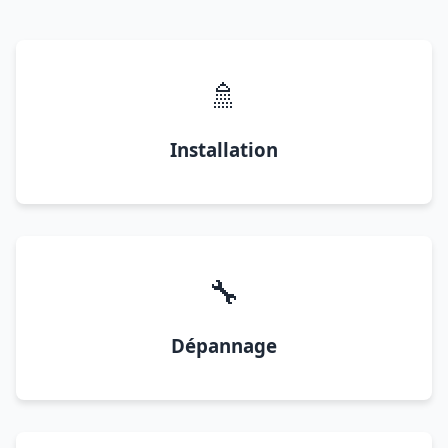
🚿
Installation
🔧
Dépannage