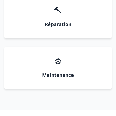
🔨
Réparation
⚙️
Maintenance