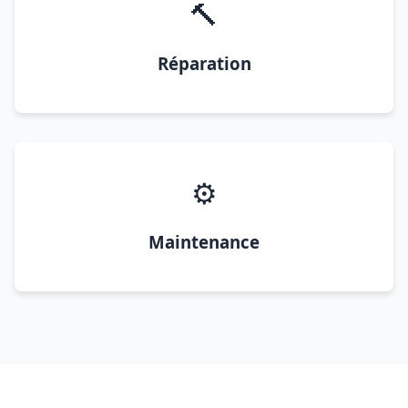
🔨
Réparation
⚙️
Maintenance