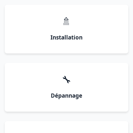
🚿
Installation
🔧
Dépannage