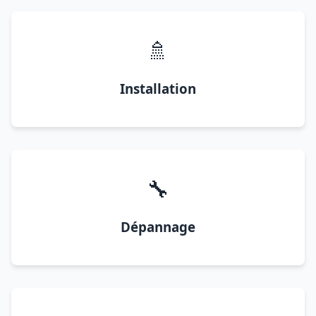
🚿
Installation
🔧
Dépannage