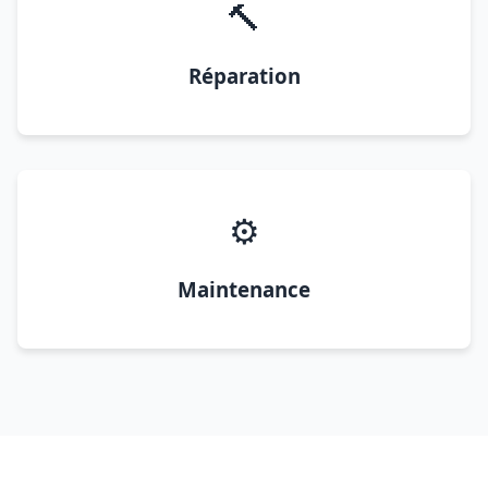
🔨
Réparation
⚙️
Maintenance