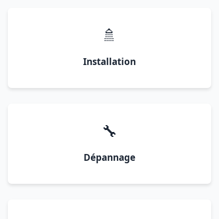
🚿
Installation
🔧
Dépannage