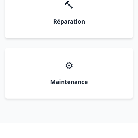
🔨
Réparation
⚙️
Maintenance