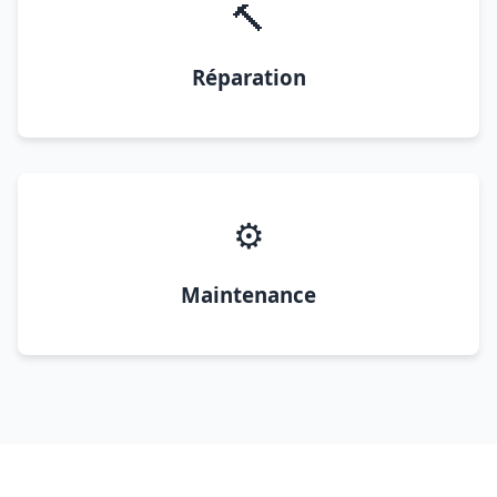
🔨
Réparation
⚙️
Maintenance