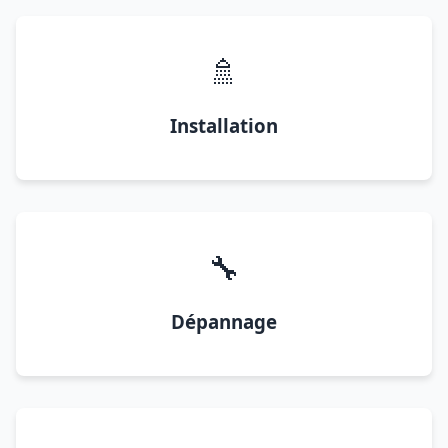
🚿
Installation
🔧
Dépannage