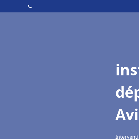
📞
ins
dé
Av
Interventi