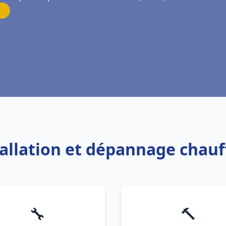
tallation et dépannage chau
🔧
🔨