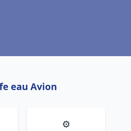
ffe eau Avion
⚙️