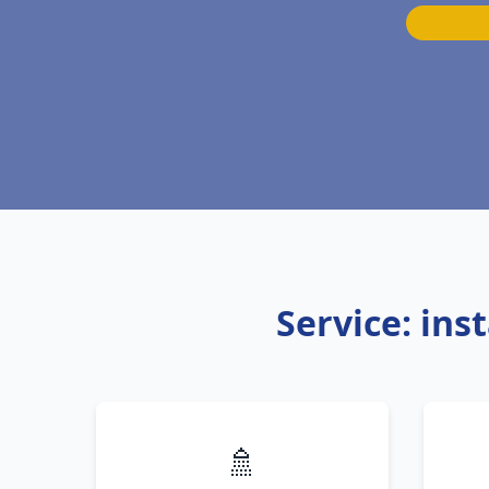
Service: ins
🚿