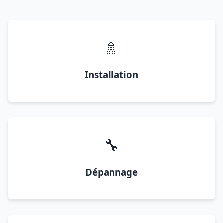
🚿
Installation
🔧
Dépannage