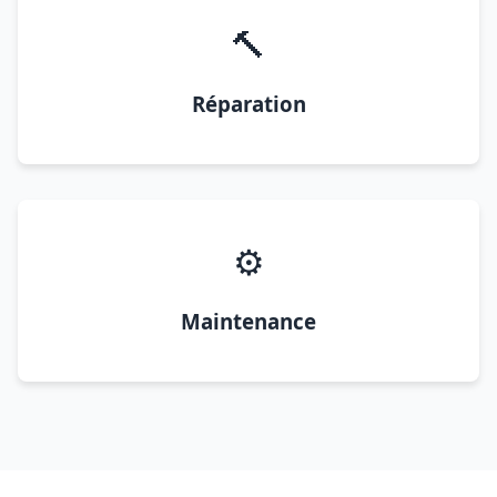
🔨
Réparation
⚙️
Maintenance