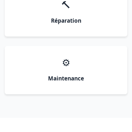
🔨
Réparation
⚙️
Maintenance