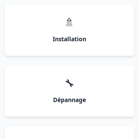
🚿
Installation
🔧
Dépannage