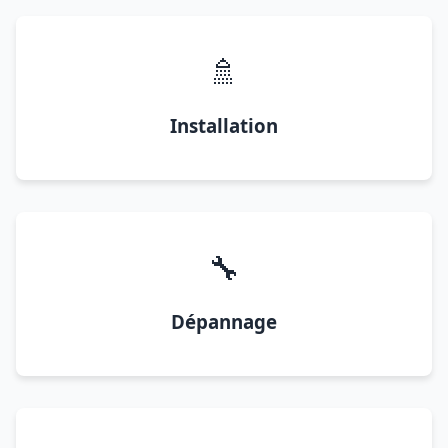
🚿
Installation
🔧
Dépannage