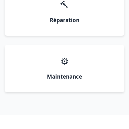
🔨
Réparation
⚙️
Maintenance