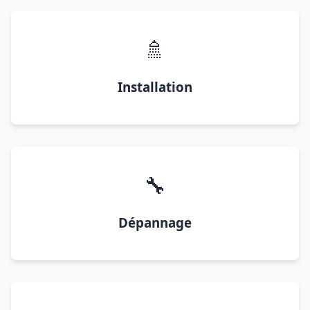
🚿
Installation
🔧
Dépannage