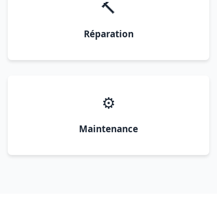
🔨
Réparation
⚙️
Maintenance