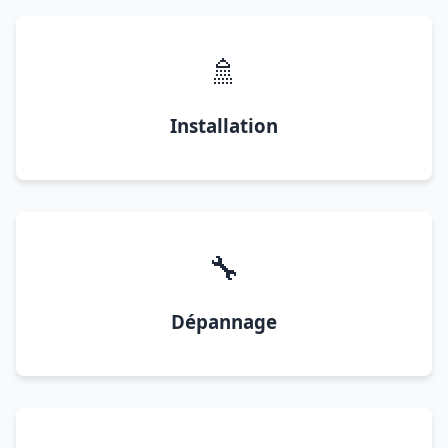
🚿
Installation
🔧
Dépannage