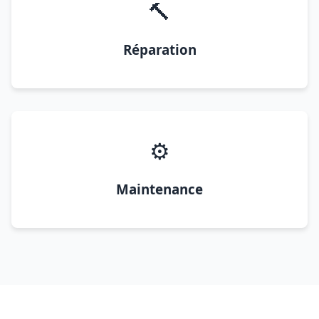
🔨
Réparation
⚙️
Maintenance