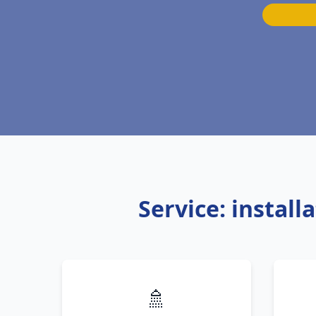
Service: instal
🚿