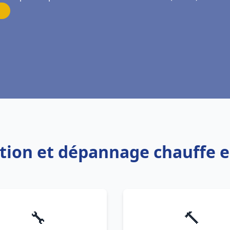
lation et dépannage chauffe 
🔧
🔨