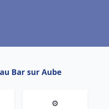
eau Bar sur Aube
⚙️