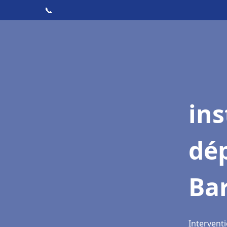
📞
ins
dé
Ba
Interventi