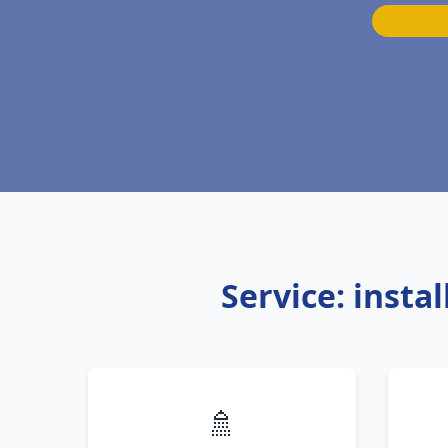
Service: insta
🚿