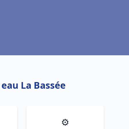
e eau La Bassée
⚙️