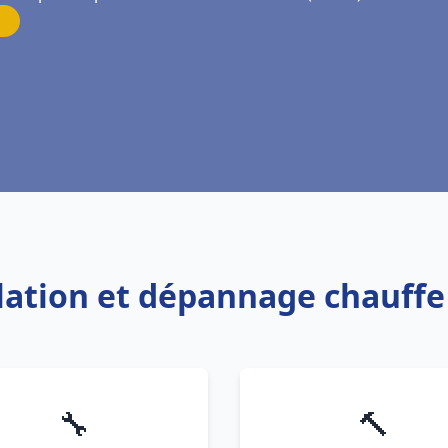
llation et dépannage chauff
🔧
🔨