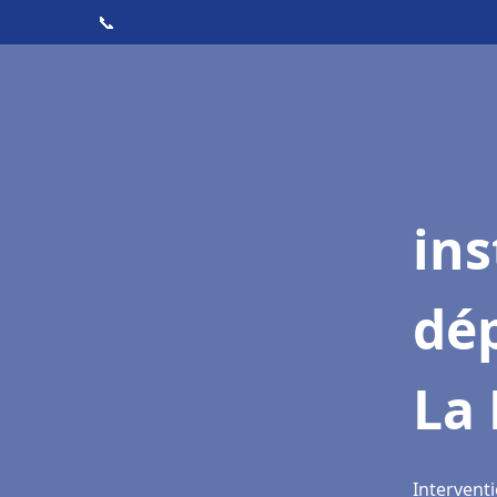
📞
ins
dé
La
Interventi