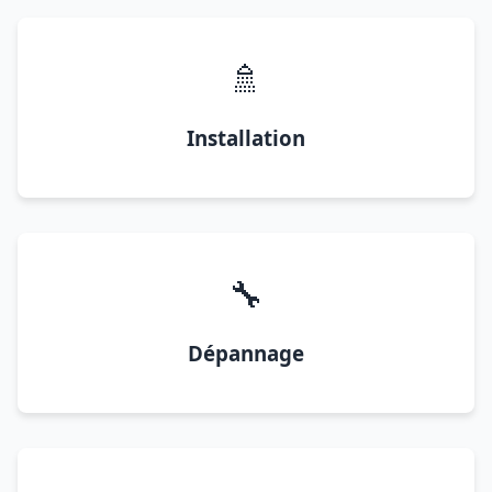
🚿
Installation
🔧
Dépannage