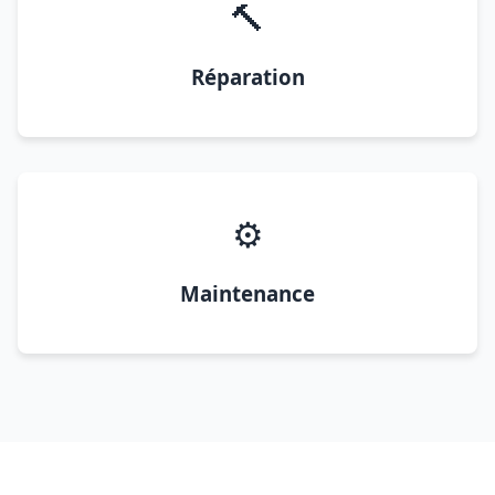
🔨
Réparation
⚙️
Maintenance