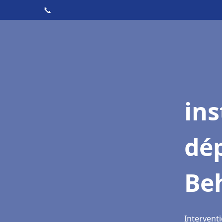
📞
ins
dé
Be
Intervent