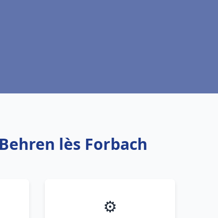
 Behren lès Forbach
⚙️