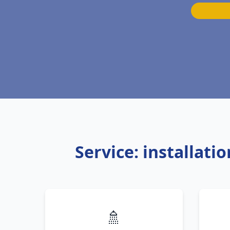
Service: installat
🚿