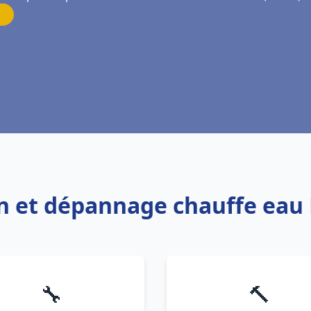
ion et dépannage chauffe eau
🔧
🔨