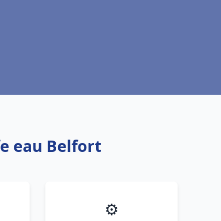
e eau Belfort
⚙️