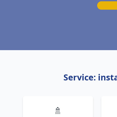
Service: ins
🚿