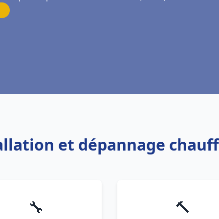
tallation et dépannage chauff
🔧
🔨