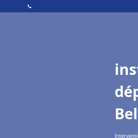
📞
ins
dé
Bel
Interventi