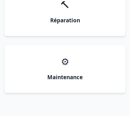
🔨
Réparation
⚙️
Maintenance