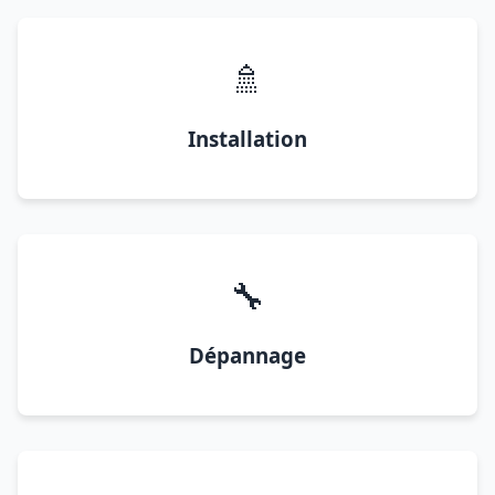
🚿
Installation
🔧
Dépannage