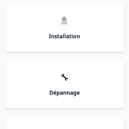
🚿
Installation
🔧
Dépannage