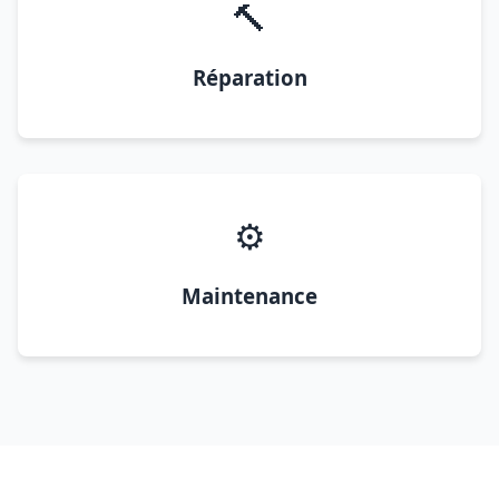
🔨
Réparation
⚙️
Maintenance