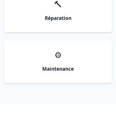
🔨
Réparation
⚙️
Maintenance