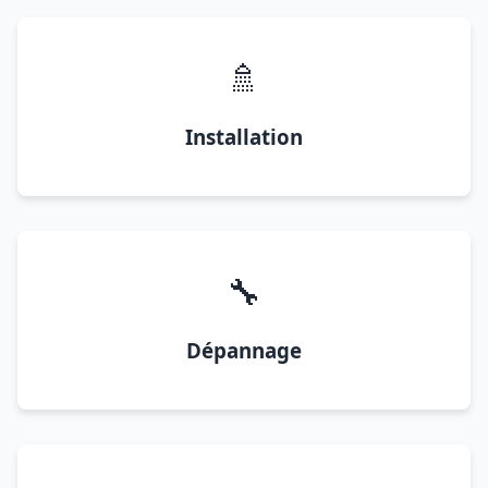
🚿
Installation
🔧
Dépannage