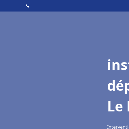
📞
ins
dé
Le 
Interventi