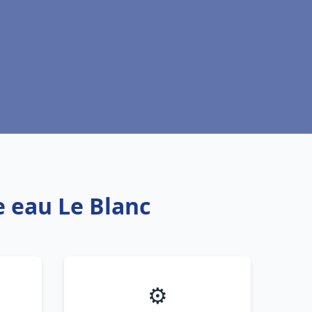
e eau Le Blanc
⚙️