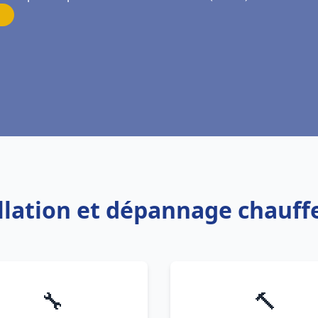
allation et dépannage chauff
🔧
🔨