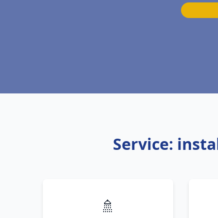
Service: inst
🚿