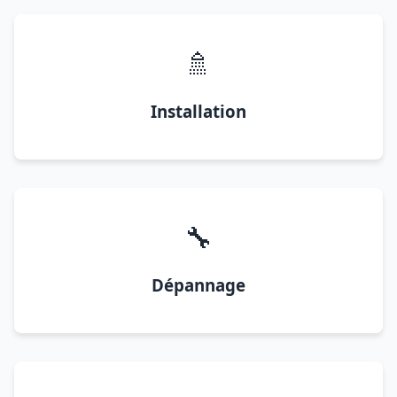
🚿
Installation
🔧
Dépannage