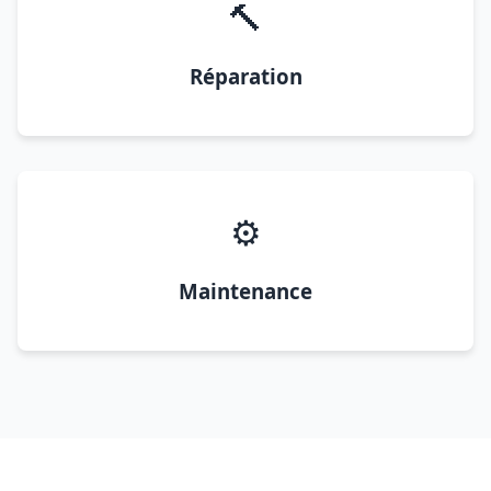
🔨
Réparation
⚙️
Maintenance