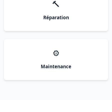
🔨
Réparation
⚙️
Maintenance