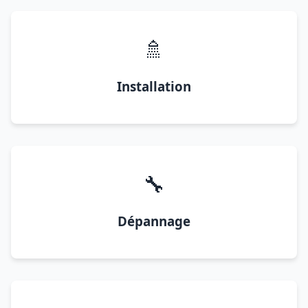
🚿
Installation
🔧
Dépannage