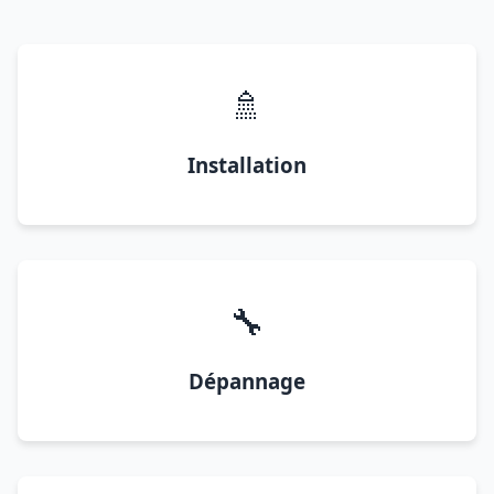
🚿
Installation
🔧
Dépannage