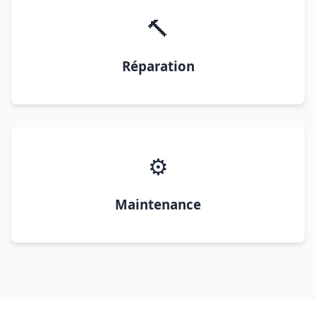
🔨
Réparation
⚙️
Maintenance