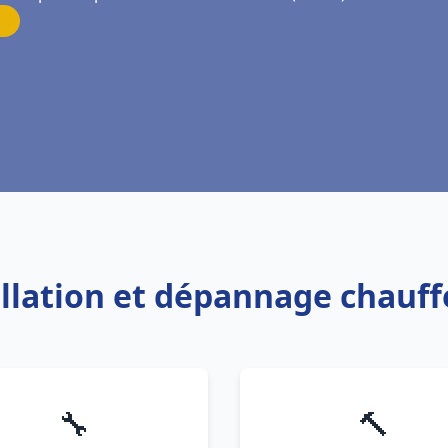
allation et dépannage chauf
🔧
🔨