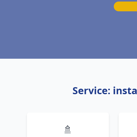
Service: inst
🚿