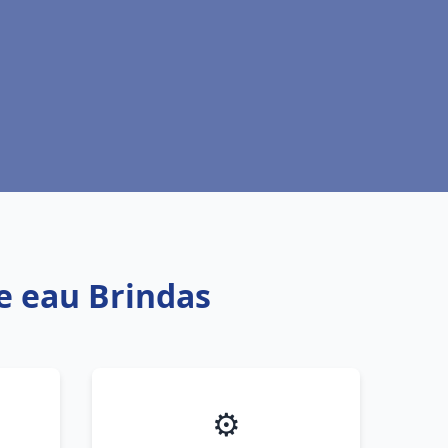
fe eau Brindas
⚙️