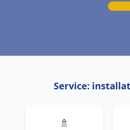
Service: install
🚿