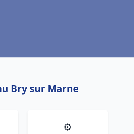
eau Bry sur Marne
⚙️