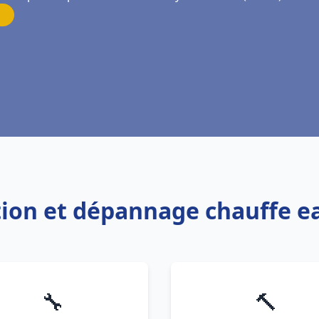
ation et dépannage chauffe 
🔧
🔨