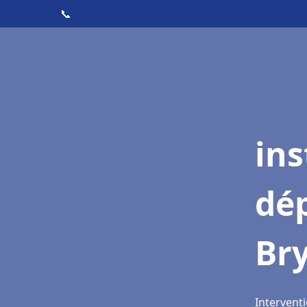
📞
ins
dé
Br
Intervent