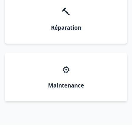
🔨
Réparation
⚙️
Maintenance