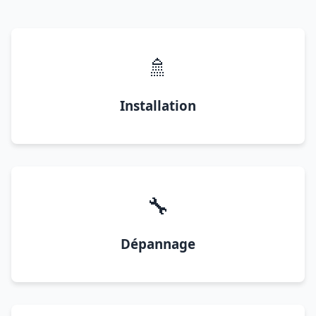
🚿
Installation
🔧
Dépannage