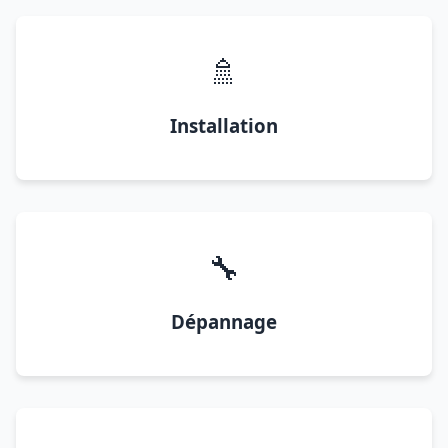
🚿
Installation
🔧
Dépannage