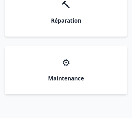
🔨
Réparation
⚙️
Maintenance