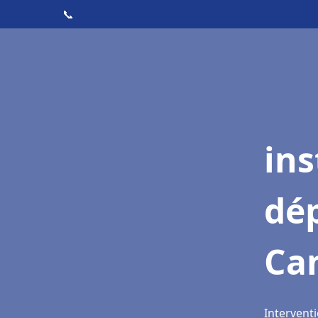
📞
ins
dé
Ca
Interventi