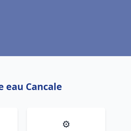
fe eau Cancale
⚙️