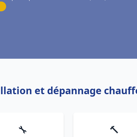
allation et dépannage chauf
🔧
🔨