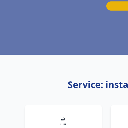
Service: inst
🚿