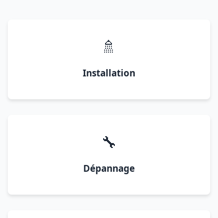
🚿
Installation
🔧
Dépannage