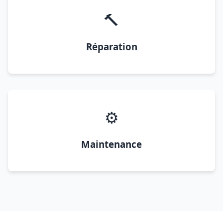
🔨
Réparation
⚙️
Maintenance