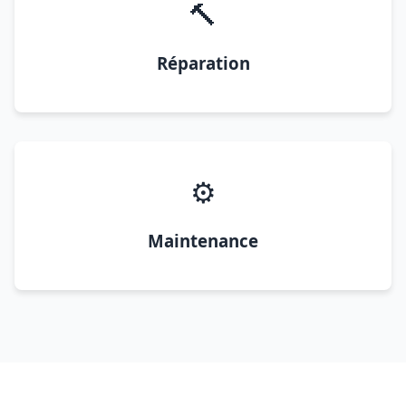
🔨
Réparation
⚙️
Maintenance