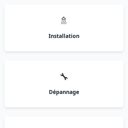
🚿
Installation
🔧
Dépannage