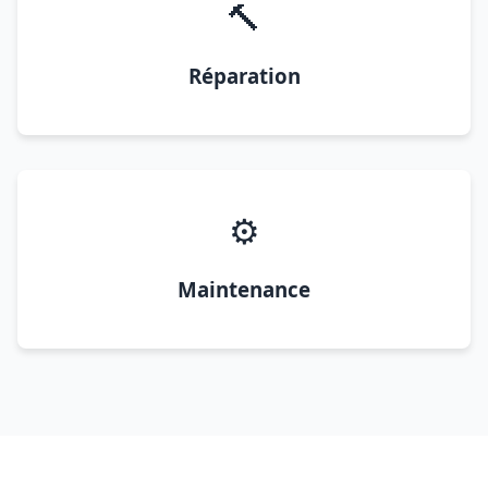
🔨
Réparation
⚙️
Maintenance