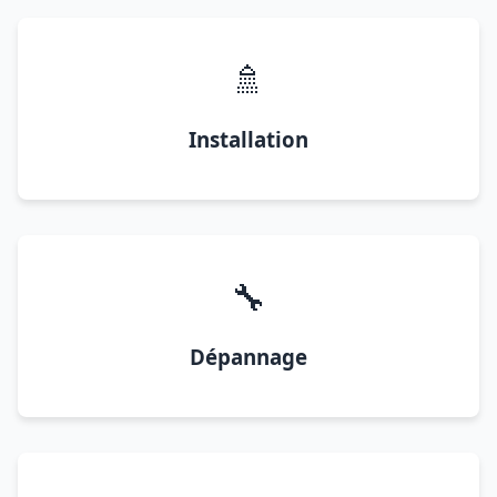
🚿
Installation
🔧
Dépannage