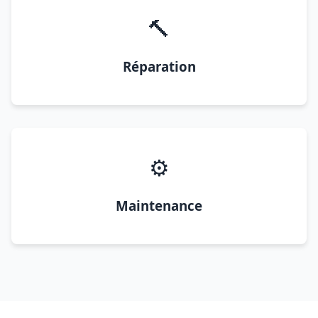
🔨
Réparation
⚙️
Maintenance