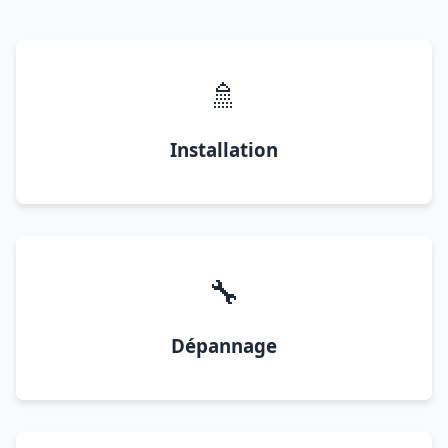
🚿
Installation
🔧
Dépannage