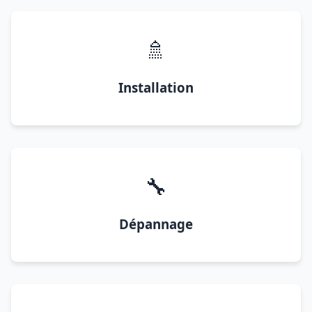
🚿
Installation
🔧
Dépannage