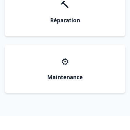
🔨
Réparation
⚙️
Maintenance