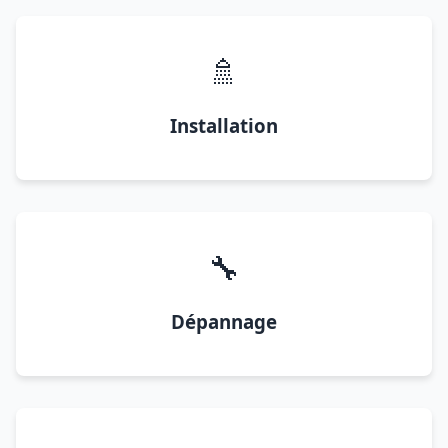
🚿
Installation
🔧
Dépannage