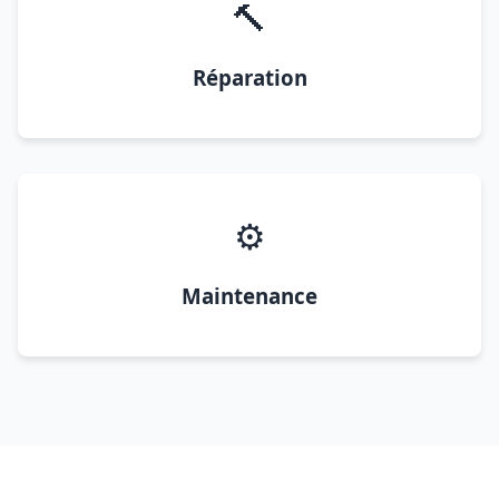
🔨
Réparation
⚙️
Maintenance