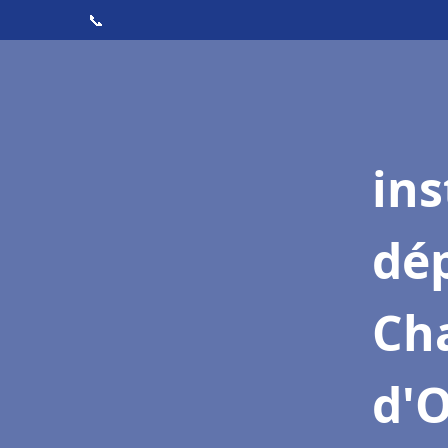
📞
ins
dé
Ch
d'