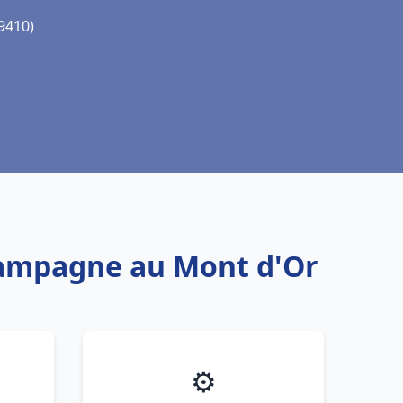
9410)
Champagne au Mont d'Or
⚙️