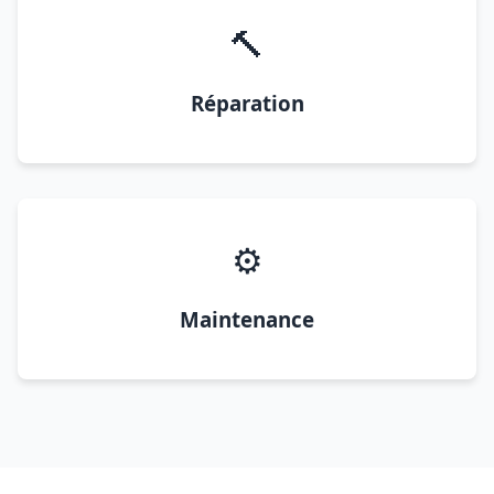
🔨
Réparation
⚙️
Maintenance