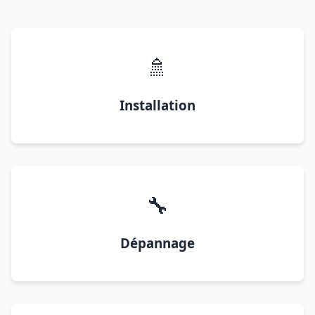
🚿
Installation
🔧
Dépannage