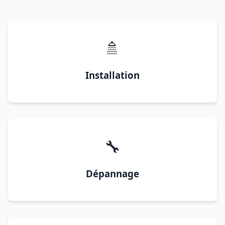
🚿
Installation
🔧
Dépannage