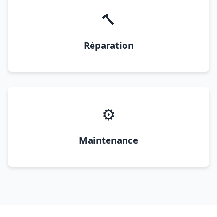
🔨
Réparation
⚙️
Maintenance