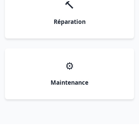
🔨
Réparation
⚙️
Maintenance