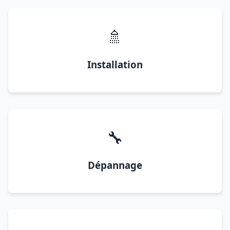
🚿
Installation
🔧
Dépannage