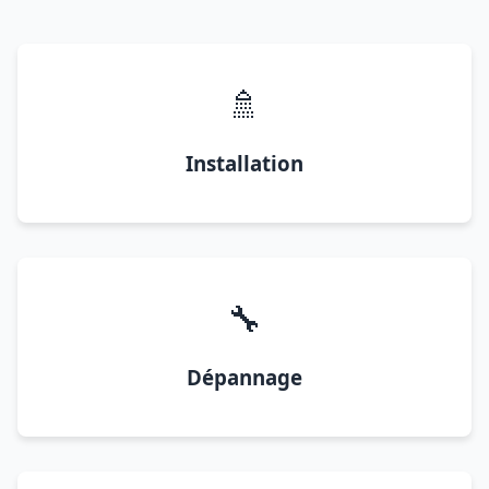
🚿
Installation
🔧
Dépannage