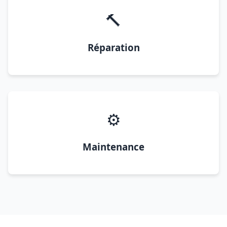
🔨
Réparation
⚙️
Maintenance